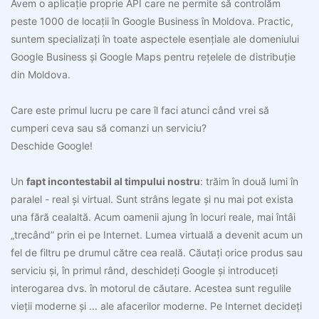
Avem o aplicație proprie API care ne permite să controlăm
peste 1000 de locații în Google Business în Moldova. Practic,
suntem specializați în toate aspectele esențiale ale domeniului
Google Business și Google Maps pentru rețelele de distribuție
din Moldova.
Care este primul lucru pe care îl faci atunci când vrei să
cumperi ceva sau să comanzi un serviciu?
Deschide Google!
Un
fapt incontestabil al timpului nostru
: trăim în două lumi în
paralel - real și virtual. Sunt strâns legate și nu mai pot exista
una fără cealaltă. Acum oamenii ajung în locuri reale, mai întâi
„trecând” prin ei pe Internet. Lumea virtuală a devenit acum un
fel de filtru pe drumul către cea reală. Căutați orice produs sau
serviciu și, în primul rând, deschideți Google și introduceți
interogarea dvs. în motorul de căutare. Acestea sunt regulile
vieții moderne și ... ale afacerilor moderne. Pe Internet decideți